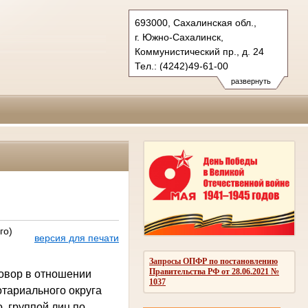
693000, Сахалинская обл.,
г. Южно-Сахалинск,
Коммунистический пр., д. 24
Тел.: (4242)49-61-00
oblsud.sah@sudrf.ru
развернуть
го)
версия для печати
Запросы ОПФР по постановлению
Правительства РФ от 28.06.2021 №
говор в отношении
1037
отариального округа
о, группой лиц по