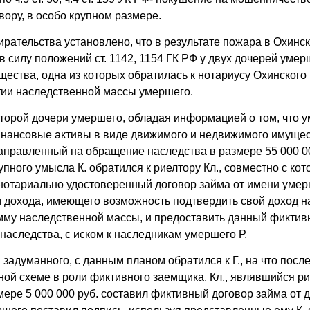
ору, в особо крупном размере.
ирательства установлено, что в результате пожара в Охинск
м в силу положений ст. 1142, 1154 ГК РФ у двух дочерей уме
ества, одна из которых обратилась к нотариусу Охинского
тии наследственной массы умершего.
 второй дочери умершего, обладая информацией о том, что 
нансовые активы в виде движимого и недвижимого имущес
аправленный на обращение наследства в размере 55 000 000
пного умысла К. обратился к риелтору Кл., совместно с к
нотариально удостоверенный договор займа от имени умерше
 дохода, имеющего возможность подтвердить свой доход н
умму наследственной массы, и предоставить данный фиктив
 наследства, с иском к наследникам умершего Р.
и задуманного, с данным планом обратился к Г., на что пос
ной схеме в роли фиктивного заемщика. Кл., являвшийся р
ере 5 000 000 руб. составил фиктивный договор займа от д