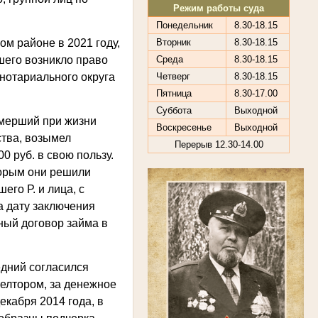
Режим работы суда
Понедельник
8.30-18.15
ом районе в 2021 году,
Вторник
8.30-18.15
ршего возникло право
Среда
8.30-18.15
 нотариального округа
Четверг
8.30-18.15
Пятница
8.30-17.00
Суббота
Выходной
умерший при жизни
Воскресенье
Выходной
тва, возымел
Перерыв 12.30-14.00
 руб. в свою пользу.
оторым они решили
го Р. и лица, с
а дату заключения
ный договор займа в
ледний согласился
иелтором, за денежное
екабря 2014 года, в