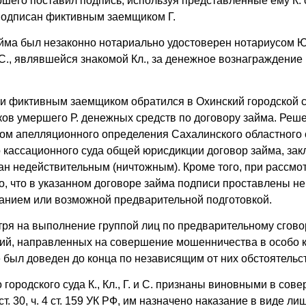
ршего поставил подпись, используя представленные ему К.
подписан фиктивным заемщиком Г.
йма был незаконно нотариально удостоверен нотариусом 
С., являвшейся знакомой Кл., за денежное вознаграждение 
чи фиктивным заемщиком обратился в Охинский городской с
ков умершего Р. денежных средств по договору займа. Реш
етом апелляционного определения Сахалинского областного 
 кассационного суда общей юрисдикции договор займа, зак
ан недействительным (ничтожным). Кроме того, при рассмо
, что в указанном договоре займа подписи проставлены не
жанием или возможной предварительной подготовкой.
тря на выполнение группой лиц по предварительному сгово
ий, направленных на совершение мошенничества в особо к
 был доведен до конца по независящим от них обстоятельс
городского суда К., Кл., Г. и С. признаны виновными в сов
т. 30, ч. 4 ст. 159 УК РФ, им назначено наказание в виде л