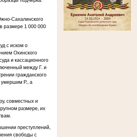
 образцы подчерка.
Южно-Сахалинского
в размере 1 000 000
,
уд с иском о
ением Охинского
суда и кассационного
люченный между Г. и
трении гражданского
 умершим Р., а
ру, совместных и
рупном размере, их
твам.
ершении преступлений,
ишения свободы с