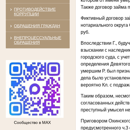
котором от имени уме
Также договор займа 
ПРОТИВОДЕЙСТВИЕ
КОРРУПЦИИ
Фиктивный договор за
нотариального округа 
ОБРАЩЕНИЯ ГРАЖДАН
руб.
ВНЕПРОЦЕССУАЛЬНЫЕ
ОБРАЩЕНИЯ
Впоследствии Г., буду
взыскании с наследни
городского суда, с уч
определения Девятого
умершим Р. был призн
дела было установлено
вероятно Кл. с подра
Таким образом, несмо
согласованных действ
преступный умысел не
Приговором Охинского 
Сообщество в МАХ
предусмотренного ч.3 с