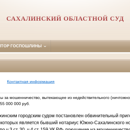
САХАЛИНСКИЙ ОБЛАСТНОЙ СУД
ЯТОР ГОСПОШЛИНЫ
Контактная информация
ы за мошенничество, вытекающее из недействительного (ничтожно
55 000 000 руб.
Охинским городским судом постановлен обвинительный при
з которых является бывший нотариус Южно-Сахалинского н
о ч.3 ст. 30, ч.4 ст. 159 УК РФ- покушение на мошенничеств