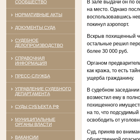
В зале выдачи он по о
СООБЩЕСТВО
на место. Однако посл
НОРМАТИВНЫЕ АКТЫ
воспользовавшись нев
покинул аэропорт.
ДОКУМЕНТЫ СУДА
Вскрыв похищенный че
СУДЕБНОЕ
остальные решил пере
ДЕЛОПРОИЗВОДСТВО
более 30 000 руб.
СПРАВОЧНАЯ
Органом предварительн
ИНФОРМАЦИЯ
как кража, то есть т
ПРЕСС-СЛУЖБА
ущерба гражданину.
УПРАВЛЕНИЕ СУДЕБНОГО
В судебном заседании
ДЕПАРТАМЕНТА
возместил ему в полн
похищенного имуществ
СУДЫ СУБЪЕКТА РФ
на то, что подсудимый 
МУНИЦИПАЛЬНЫЕ
освободить от уголовн
ОРГАНЫ ВЛАСТИ
Суд, приняв во вниман
ВАКАНСИИ
общественной опаснос