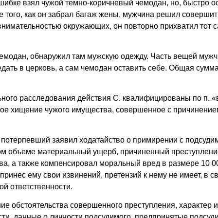
шибке взял чужой темно-коричневый чемодан, но, быстро ос
е того, как он забрал багаж жены, мужчина решил совершит
нимательностью окружающих, он повторно прихватил тот 
модан, обнаружил там мужскую одежду. Часть вещей мужч
дать в церковь, а сам чемодан оставить себе. Общая сумм
ого расследования действия С. квалифицированы по п. «в»
айное хищение чужого имущества, совершенное с причинение
 потерпевший заявил ходатайство о примирении с подсуди
ом объеме материальный ущерб, причиненный преступлени
а, а также компенсировал моральный вред в размере 10 00
принес ему свои извинений, претензий к нему не имеет, в св
ой ответственности.
ие обстоятельства совершенного преступления, характер и
ти, данные о личности подсудимого, предпринятые подсуд