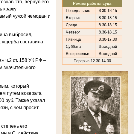
ознав это, вернул его
Режим работы суда
ь кражу:
Понедельник
8.30-18.15
самый чужой чемодан и
Вторник
8.30-18.15
Среда
8.30-18.15
Четверг
8.30-18.15
ина выбросил,
Пятница
8.30-17.00
а ущерба составила
Суббота
Выходной
Воскресенье
Выходной
 ч.2 ст. 158 УК РФ –
Перерыв 12.30-14.00
м значительного
мым, который
ем путем возврата
0 руб. Также указал
язи, с чем просит
 степень его
имым С. действия,