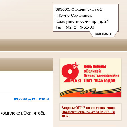
693000, Сахалинская обл.,
г. Южно-Сахалинск,
Коммунистический пр., д. 24
Тел.: (4242)49-61-00
oblsud.sah@sudrf.ru
развернуть
версия для печати
Запросы ОПФР по постановлению
Правительства РФ от 28.06.2021 №
комплекс г.Оха, чтобы
1037